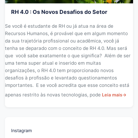
RH 4.0 : Os Novos Desafios do Setor
Se você é estudante de RH ou já atua na área de
Recursos Humanos, é provável que em algum momento
da sua trajetória profissional ou acadêmica, você já
tenha se deparado com o conceito de RH 4.0. Mas será
que você sabe exatamente o que significa? Além de ser
uma tema super atual e inserido em muitas
organizações, o RH 4.0 tem proporcionado novos
desafios à profissão e levantado questionamentos
importantes. E se você acredita que esse conceito está
apenas restrito às novas tecnologias, pode
Leia mais
→
Instagram