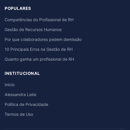
POPULARES
Competências do Profissional de RH
Gestão de Recursos Humanos
Por que colaboradores pedem demissão
10 Principais Erros na Gestão de RH
Quanto ganha um profissional de RH
INSTITUCIONAL
Início
Alessandra Leite
Política de Privacidade
Termos de Uso