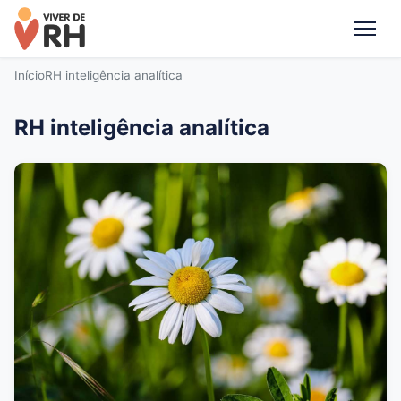
Me
Início
RH inteligência analítica
RH inteligência analítica