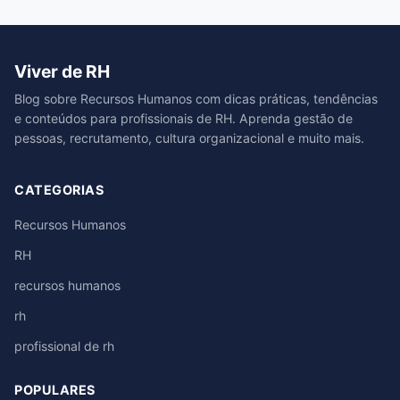
Viver de RH
Blog sobre Recursos Humanos com dicas práticas, tendências
e conteúdos para profissionais de RH. Aprenda gestão de
pessoas, recrutamento, cultura organizacional e muito mais.
CATEGORIAS
Recursos Humanos
RH
recursos humanos
rh
profissional de rh
POPULARES