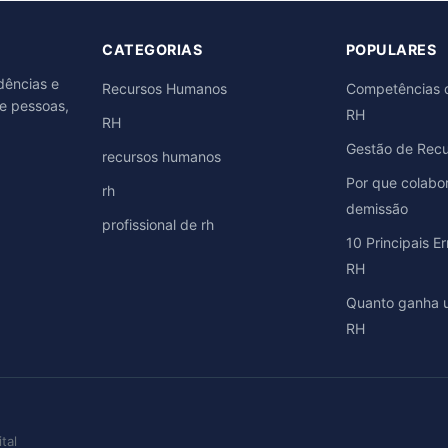
CATEGORIAS
POPULARES
dências e
Recursos Humanos
Competências d
e pessoas,
RH
RH
Gestão de Rec
recursos humanos
Por que colab
rh
demissão
profissional de rh
10 Principais E
RH
Quanto ganha u
RH
tal