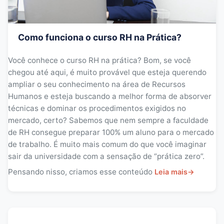
Como funciona o curso RH na Prática?
Você conhece o curso RH na prática? Bom, se você
chegou até aqui, é muito provável que esteja querendo
ampliar o seu conhecimento na área de Recursos
Humanos e esteja buscando a melhor forma de absorver
técnicas e dominar os procedimentos exigidos no
mercado, certo? Sabemos que nem sempre a faculdade
de RH consegue preparar 100% um aluno para o mercado
de trabalho. É muito mais comum do que você imaginar
sair da universidade com a sensação de “prática zero”.
Pensando nisso, criamos esse conteúdo
Leia mais
→