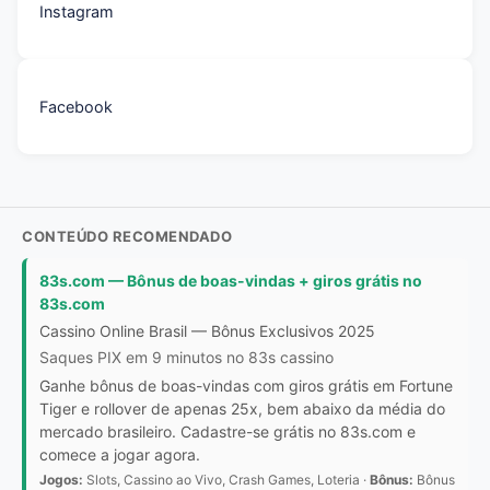
Instagram
Facebook
CONTEÚDO RECOMENDADO
83s.com — Bônus de boas-vindas + giros grátis no
83s.com
Cassino Online Brasil — Bônus Exclusivos 2025
Saques PIX em 9 minutos no 83s cassino
Ganhe bônus de boas-vindas com giros grátis em Fortune
Tiger e rollover de apenas 25x, bem abaixo da média do
mercado brasileiro. Cadastre-se grátis no 83s.com e
comece a jogar agora.
Jogos:
Slots, Cassino ao Vivo, Crash Games, Loteria ·
Bônus:
Bônus