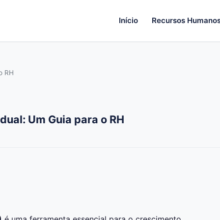
Início
Recursos Humano
 o RH
dual: Um Guia para o RH
)
é uma ferramenta essencial para o crescimento