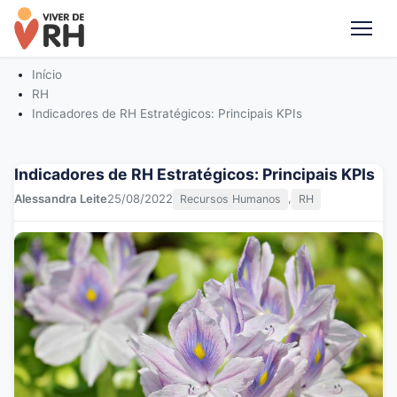
Me
Início
RH
Indicadores de RH Estratégicos: Principais KPIs
Indicadores de RH Estratégicos: Principais KPIs
,
Alessandra Leite
25/08/2022
Recursos Humanos
RH