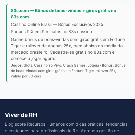
83s.com — Bônus de boas-vindas + giros grátis no
83s.com
Cassino Online Brasil — Bônus Exclusivos 2025
Saques PIX em 9 minutos no 83s cassino
Ganhe bônus de boas-vindas com giros grátis em Fortune
Tiger e rollover de apenas 25x, bem abaixo da média do
mercado brasileiro. Cadastre-se grátis no 83s.com e
comece a jogar agora.
Jogos:
Slots, Cassino ao Vivo, Crash Games, Loteria ·
Bônus:
Bônus
de boas-vindas com giros grátis em Fortune Tiger, rollover 25x,
válido por 30 dias
Viver de RH
Blog sobre Recursos Humanos com dicas práticas, tendências
e conteúdos para profissionais de RH. Aprenda gestão de