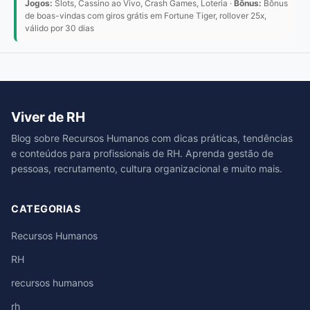
Jogos:
Slots, Cassino ao Vivo, Crash Games, Loteria ·
Bônus:
Bônus
de boas-vindas com giros grátis em Fortune Tiger, rollover 25x,
válido por 30 dias
Viver de RH
Blog sobre Recursos Humanos com dicas práticas, tendências
e conteúdos para profissionais de RH. Aprenda gestão de
pessoas, recrutamento, cultura organizacional e muito mais.
CATEGORIAS
Recursos Humanos
RH
recursos humanos
rh