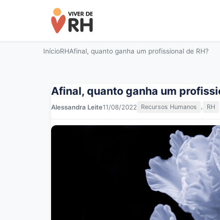
Início
RH
Afinal, quanto ganha um profissional de RH?
Afinal, quanto ganha um profiss
,
Alessandra Leite
11/08/2022
Recursos Humanos
RH